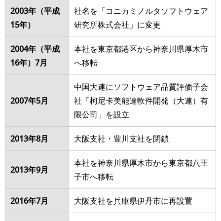
2003年（平成
社名を「コニカミノルタソフトウェア
15年）
研究所株式会社」に変更
2004年（平成
本社を東京都港区から神奈川県厚⽊市
16年）7⽉
へ移転
中国⼤連にソフトウェア品質評価⼦会
2007年5⽉
社「柯尼卡美能達軟件開発（⼤連）有
限公司」を設⽴
2013年8⽉
⼤阪⽀社・豊川⽀社を閉鎖
本社を神奈川県厚⽊市から東京都⼋王
2013年9⽉
⼦市へ移転
2016年7⽉
⼤阪⽀社を兵庫県伊丹市に再設置